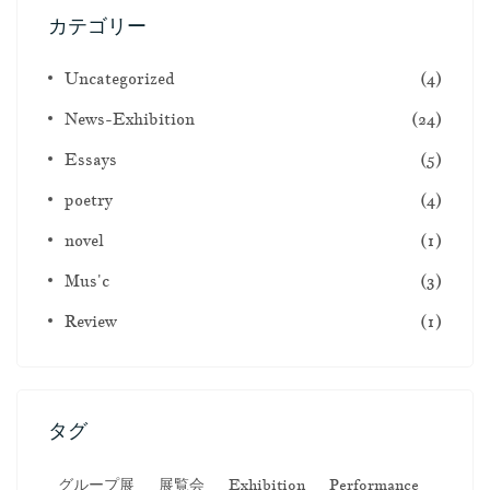
カテゴリー
Uncategorized
(4)
News-Exhibition
(24)
Essays
(5)
poetry
(4)
novel
(1)
Mus'c
(3)
Review
(1)
タグ
グループ展
展覧会
Exhibition
Performance