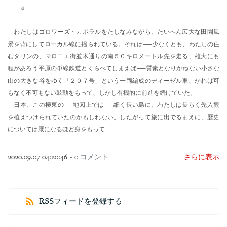
ａ
わたしはゴロワーズ・カポラルをたしなみながら、たいへん広大な田園風
景を背にしてローカル線に揺られている。それは
─
─
少なくとも、わたしの住
むタリンの、マロニエ街並木通りの南５０キロメートル先を走る、雄大にも
程があろう平原の単線鉄道とくらべてしまえば
──
質素となりかねない小さな
山の大きな谷をゆく「２０７号」という一両編成のディーゼル車、かれは可
もなく不可もない鼓動をもって、しかし有機的に前進を続けていた。
日本、この極東の
──
地図上では
──
細く長い島に、わたしは長らく先入観
を植えつけられていたのかもしれない。したがって旅に出でるまえに、歴史
については厭になるほど身をもって...
2020.09.07 04:20:46
-
0
コメント
さらに表示
RSSフィードを登録する