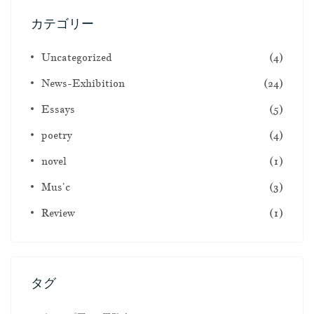
カテゴリー
Uncategorized
(4)
News-Exhibition
(24)
Essays
(5)
poetry
(4)
novel
(1)
Mus'c
(3)
Review
(1)
タグ