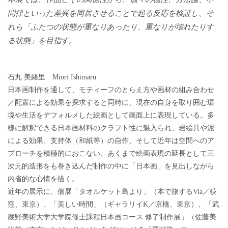
問律といった差異を同居させることで起る反応を検証し、そ
れら「ふたつの状態が重なりあったり、重なりが壊れたりす
る状態」を目指す。
石丸 美緒里 Miori Ishimaru
日本画制作を通して、モティーフのとらえ方や画材の組み合わせ
／配置による効果を探求すると同時に、現在の自身を取り囲む環
境や生活をデフォルメした絵画として画面上に表現している。多
様に解釈できる日本画材料のクラフト性に魅入られ、岩絵具や泥
による効果、支持体（和紙等）の自作、そして近年は空間へのア
プローチを積極的におこない、あくまで絵画表現の延長として三
次元的造形をも巻き込んだ制作の中に「日本画」を見出しながら
内省的な心情を描く。
近年の展示に、個展「タオルケット島より」（本で旅するVia／荻
窪、東京）、「美しい時間」（ギャラリイK／京橋、東京）、「武
蔵野美術大学大学院修士課程日本画コース 修了制作展」（佐藤美