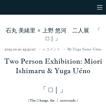
石丸 美緒里 × 上野 悠河 二人展 「
□｜」
2025.02.20 23:30:27
0
コメント
By
Yuga Soma-Uéno
Two Person Exhibition: Miori
Ishimaru & Yuga Uéno
​「 □｜」
​（The □ hangs, the ｜ surrounds.）