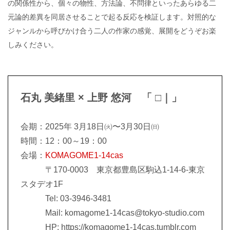
の関係性から、個々の物性、方法論、不問律といったあらゆる二
元論的差異を同居させることで起る反応を検証します。対照的な
ジャンルから呼びかけ合う二人の作家の感覚、展開をどうぞお楽
しみください。
石丸 美緒里 × 上野 悠河
「 □｜」
会期：2025年 3月18日㈫〜3月30日㈰
時間：12：00～19：00
会場：
KOMAGOME1-14cas
〒170-0003 東京都豊島区駒込1-14-6-東京
スタデオ1F
Tel: 03-3946-3481
Mail: komagome1-14cas@tokyo-studio.com
HP: https://komagome1-14cas.tumblr.com