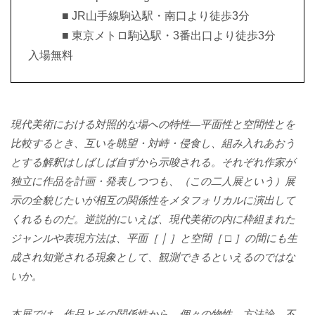
■ JR山手線駒込駅・南口より徒歩3分
■ 東京メトロ駒込駅・3番出口より徒歩3分
入場無料
現代美術における対照的な場への特性―平面性と空間性とを
比較するとき、互いを眺望・対峙・侵食し、組み入れあおう
とする解釈はしばしば自ずから示唆される。それぞれ作家が
独立に作品を計画・発表しつつも、（この二人展という）展
示の全貌じたいが相互の関係性をメタフォリカルに演出して
くれるものだ。逆説的にいえば、現代美術の内に枠組まれた
ジャンルや表現方法は、平面［ ￨ ］と空間［ □ ］の間にも生
成され知覚される現象として、観測できるといえるのではな
いか。
本展では、作品とその関係性から、個々の物性、方法論、不