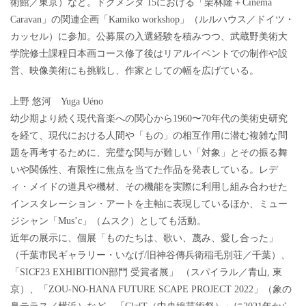
術館／東京）など。ドクメンタ 15における「栗林隆＋Cinema
Caravan」の関連企画「Kamiko workshop」（ルルハウス／ドイツ・
カッセル）に参加。公募展の入選経験を積みつつ、武蔵野美術大
学院修士課程日本画コース修了後はリアルイベントでの制作や設
営、映像美術にも挑戦し、作家としての幅を広げている。
上野 悠河 Yuga Uéno
幼少期より続く現代音楽への関心から1960〜70年代の美術史研究
を経て、現代における人間や「もの」の相互作用に潜む複雑な問
題を再考するために、完璧な関与が難しい「対象」とその振る舞
いや関係性、有限性に焦点を当てた作品を発表している。レデ
ィ・メイドの道具や機材、その機能を実際に利用し組み合わせた
インスタレーション・アートを主軸に表現しているほか、ミュー
ジシャン「Mus’c」（ムスク）としても活動。
近年の展示に、個展「ものたちは、歌い、蔑み、愛し合った」
（千葉市民ギャラリー・いなげ/旧神谷傳兵衛稲毛別荘／千葉）、
「SICF23 EXHIBITION部門 受賞者展」 （スパイラル／青山, 東
京）、「ZOU-NO-HANA FUTURE SCAPE PROJECT 2022」（象の