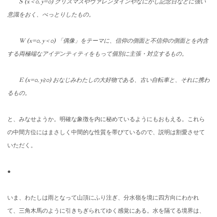
S (x＜0, y=0) クリスマスやヴァレンタインやなにがし記念日などに強い
意識をお
く、べっとりしたもの。
W (x=0, y＜0) 「偶像」をテーマに、
信仰の側面と不信仰の側面とを内含
する両極端なアイデンティティ
をもって個別に主張・対立するもの。
E (x=0, y≧0) おなじみわたしの大好物である、古い自転車と、
それに携わ
るもの。
と、みなせようか。明確な象徴を内に秘めているようにもおもえる。
これら
の中間方位にはまさしく中間的な性質を帯びているので、
説明は割愛させて
いただく。
●
いま、わたしは雨となって山頂にふり注ぎ、
分水嶺を境に四方向にわかれ
て、
三角木馬のように引きちぎられてゆく感覚にある。
水を隔てる境界は、