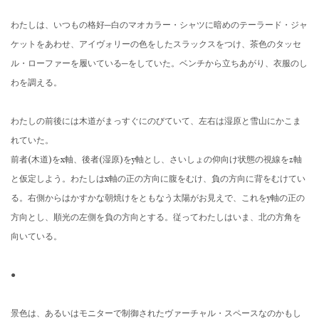
わたしは、いつもの格好─白のマオカラー・
シャツに暗めのテーラード・ジャ
ケットをあわせ、
アイヴォリーの色をしたスラックスをつけ、茶色のタッセ
ル・
ローファーを履いている─をしていた。ベンチから立ちあがり、
衣服のし
わを調える。
わたしの前後には木道がまっすぐにのびていて、
左右は湿原と雪山にかこま
れていた。
前者(木道)をx軸、後者(湿原)をy軸とし、
さいしょの仰向け状態の視線をz軸
と仮定しよう。
わたしはx軸の正の方向に腹をむけ、負の方向に背をむけてい
る。
右側からはかすかな朝焼けをともなう太陽がお見えで、
これをy軸の正の
方向とし、順光の左側を負の方向とする。
従ってわたしはいま、北の方角を
向いている。
●
景色は、あるいはモニターで制御されたヴァーチャル・
スペースなのかもし