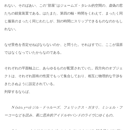
れない。そのばあい、この“部屋”はジェームズ・タレル的空間の、虚偽の窓
たちの錯覚装置である。
はたまた、第四の軸・時間をくわえて、
まったく同
じ服装のまったく同じわたしが、
別の時間にスリップできるものなのかもし
れない。
なぜ景色を否定せねばならないのか、と問うた。それはすでに、
ここが湿原
ではなくなっていたからなのである。
それぞれの平面軸上に、あらゆるものが配置されていた。
四方向のオブジェ
クトは、
それぞれ固有の性質でもって集合しており、
相互に物理的な干渉を
きたさぬように設定されている。
列挙するならば、
N (x≧0, y=0) ジル・ドゥルーズ、フェリックス・ガタリ、ミシェル・
フ
ーコーなどを読み、
夜に思弁的アイドルやバンドのライヴにゆくもの。