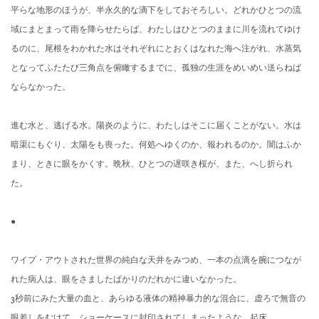
平らな地形のほうが、
半永久的な滴下をしておそろしい。
どれかひとつの流
域にまとまって雨を降らせたらば、
わたしはひとつのままに川を流れてゆけ
るのに、
尾根をわかれた水はそれぞれにとおくはなれた海へ注がれ、
水蒸気
となってふたたび三角点を俯瞰するまでに、
孤独の生涯をめいめい送らねば
ならなかった。
進む水と、逃げる水。陽炎のように、
わたしはそこに届くことがない。水は
暗渠にもぐり、
太陽をも喪った。何処へゆくのか、報われるのか。闇はふか
まり、
ときに眼をかくす。晩秋、ひとつの遅咲き桜が、また、へし折られ
た。
●
ワイプ・アウトされた世界の純白な天井をみつめ、
一本の点滴を腕につなが
れた病人は、
眼をさましたばかりのだれかに違いなかった。
3秒前にみた大量の血と、あらゆる液体の精神暴力的な混合に、
虚ろで無音の
眼差しをむけて、
ショーケースに封印されてしまったような、起床。