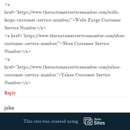
<a
href="https://www.thecustomerservicenumber.com/wells-
fargo-customer-service-number/">Wells Fargo Customer
Service Number</a>
<a href="https://www.thecustomerservicenumber.com/xbox-
customer-service-number/">Xbox Customer Service
Number</a>
<a
href="https://www.thecustomerservicenumber.com/yahoo-
customer-service-number">Yahoo Customer Service
Number</a>
Reply
john
2019.01.08 19:06:58
This site was created using
<a href="http://hpprintersupportphonenumbers.org/">HP