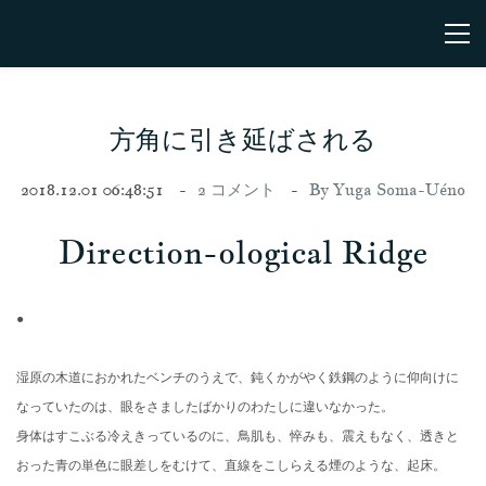
方角に引き延ばされる
2018.12.01 06:48:51
2
コメント
By
Yuga Soma-Uéno
Direction-ological Ridge
●
湿原の木道におかれたベンチのうえで、
鈍くかがやく鉄鋼のように仰向けに
なっていたのは、
眼をさましたばかりのわたしに違いなかった。
身体はすこぶる冷えきっているのに、鳥肌も、悴みも、
震えもなく、透きと
おった青の単色に眼差しをむけて、
直線をこしらえる煙のような、起床。