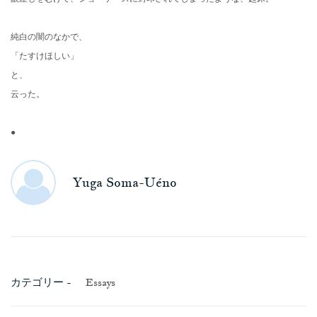
純白の闇のなかで、
「たすけほしい」
と、
云った。
●
Yuga Soma-Uéno
カテゴリー -
Essays